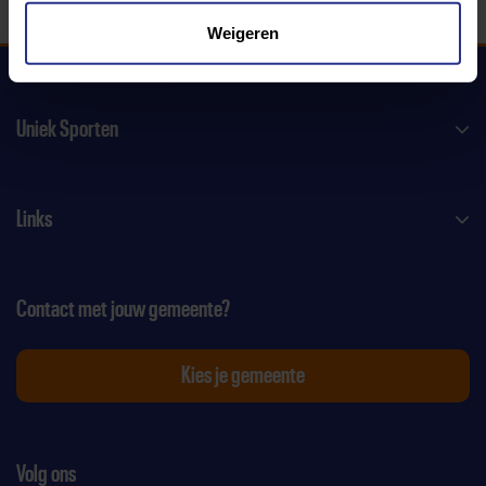
Weigeren
Uniek Sporten
Links
Contact met jouw gemeente?
Kies je gemeente
Volg ons