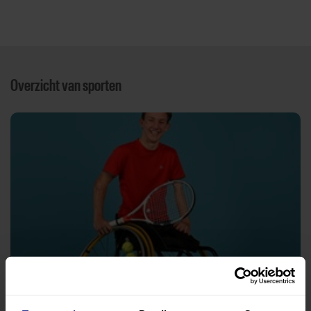
Overzicht van sporten
Rolstoeltennis
Tennishal TC Daalmeer