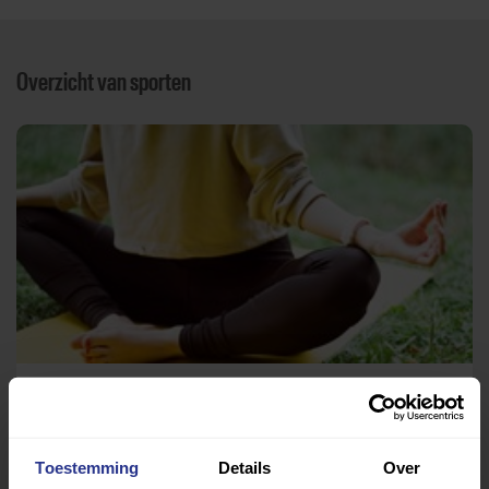
Overzicht van sporten
Yoga
Dru Yoga Heerhugowaard
Toestemming
Details
Over