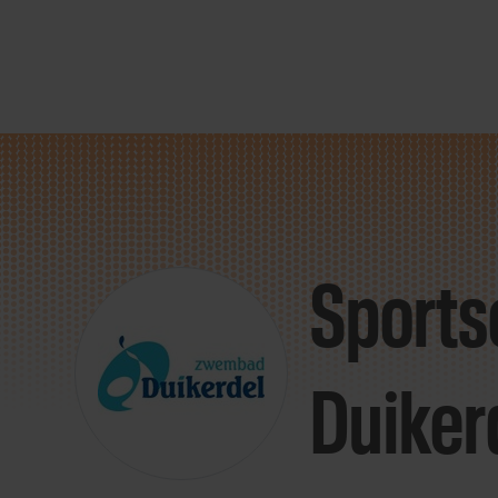
Direct
door
naar
Sports
content
Duiker