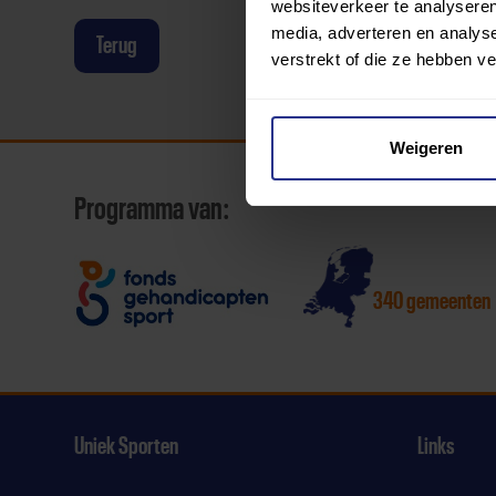
websiteverkeer te analyseren
media, adverteren en analys
Terug
verstrekt of die ze hebben v
Weigeren
Programma van:
340 gemeenten
Uniek Sporten
Links