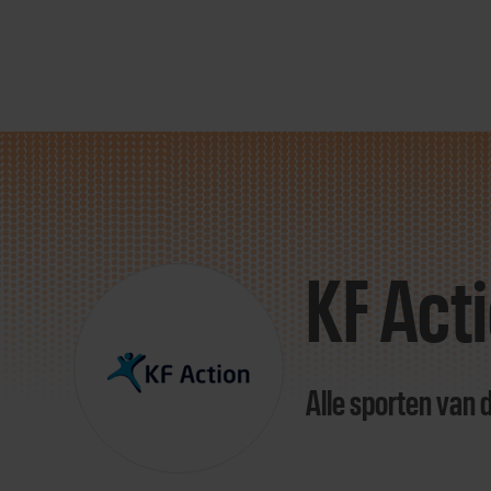
Direct
door
naar
KF Act
content
Alle sporten van 