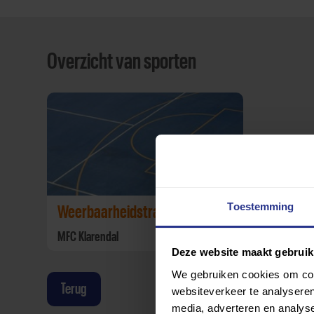
Overzicht van sporten
Toestemming
Weerbaarheidstraining
MFC Klarendal
Deze website maakt gebruik
We gebruiken cookies om cont
Terug
websiteverkeer te analyseren
media, adverteren en analys