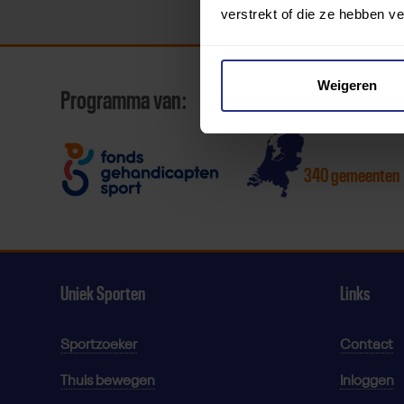
verstrekt of die ze hebben v
Weigeren
Programma van:
340 gemeenten
Uniek Sporten
Links
Sportzoeker
Contact
Thuis bewegen
Inloggen