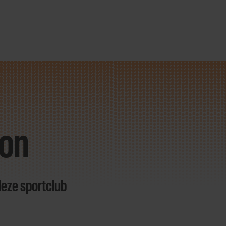
ion
deze sportclub