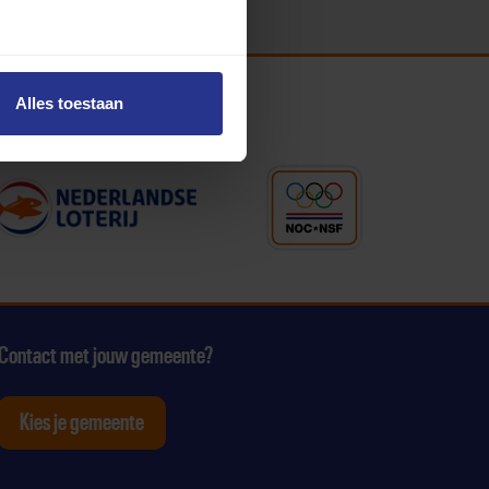
Alles toestaan
Contact met jouw gemeente?
Kies je gemeente
tagram
p Youtube
ten op Linkedin