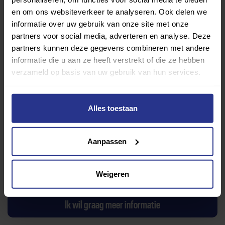
en om ons websiteverkeer te analyseren. Ook delen we
informatie over uw gebruik van onze site met onze
partners voor social media, adverteren en analyse. Deze
partners kunnen deze gegevens combineren met andere
informatie die u aan ze heeft verstrekt of die ze hebben
verzameld op basis van uw gebruik van hun services.
SV Kampong Rolstoelhockey
Alles toestaan
Toevoegen als favoriet
Delen
Aanpassen
Wijziging voorstellen voor deze club? Klik hier
Ik wil graag een proefles
Weigeren
Ik wil graag meer informatie