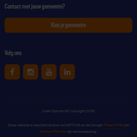
Contact met jouw gemeente?
Kies je gemeente
Volg ons
Uniek Sporten op Facebook
Uniek Sporten op Instagram
Uniek Sporten op Youtube
Uniek Sporten op Link
Uniek Sporten © Copyright 2026
Deze website is beschermd door reCAPTCHA en de Google
Privacy Policy
en
Terms of Service
zijn van toepassing.