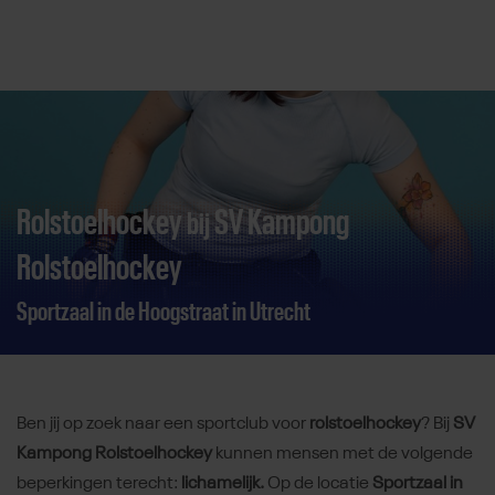
Direct door naar content
Rolstoelhockey
SV Kampong
bij
Rolstoelhockey
Sportzaal in de Hoogstraat in Utrecht
Ben jij op zoek naar een sportclub voor
rolstoelhockey
? Bij
SV
Kampong Rolstoelhockey
kunnen mensen met de volgende
beperkingen terecht:
lichamelijk.
Op de locatie
Sportzaal in