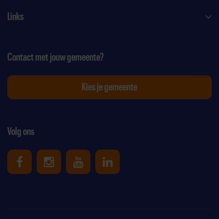
Links
Contact met jouw gemeente?
Kies je gemeente
Volg ons
Uniek Sporten op Facebook
Uniek Sporten op Instagram
Uniek Sporten op Youtube
Uniek Sporten op Link