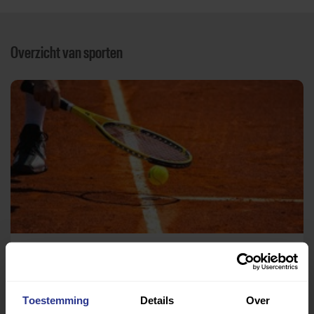
Overzicht van sporten
Tennis
Tennispark Kralingen
Toestemming
Details
Over