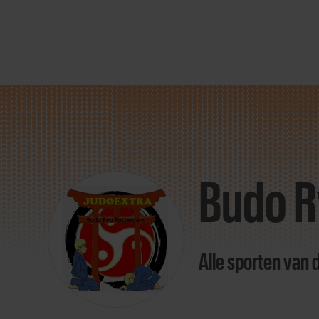
Direct
door
naar
Budo R
content
Alle sporten van 