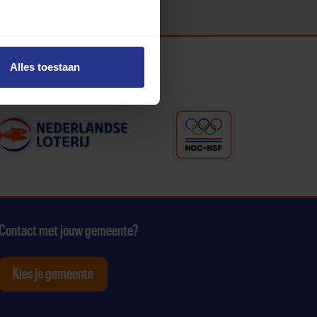
Alles toestaan
Contact met jouw gemeente?
Kies je gemeente
tagram
p Youtube
ten op Linkedin