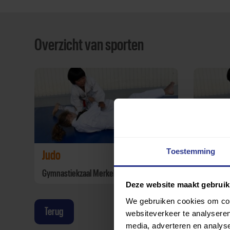
Overzicht van sporten
Toestemming
Judo
Judo
Gymnastiekzaal Merkelbachstraat
Gymnasti
Deze website maakt gebruik
We gebruiken cookies om cont
Terug
websiteverkeer te analyseren
media, adverteren en analys