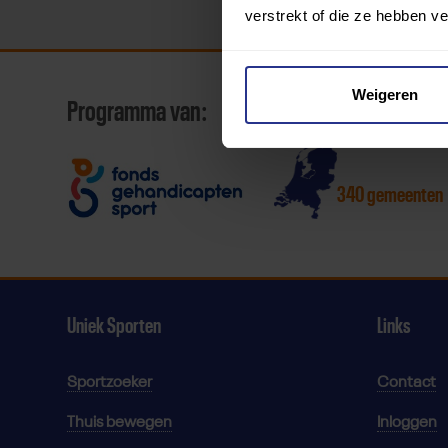
verstrekt of die ze hebben v
Weigeren
Programma van:
340 gemeenten
Uniek Sporten
Links
Sportzoeker
Contact
Thuis bewegen
Inloggen