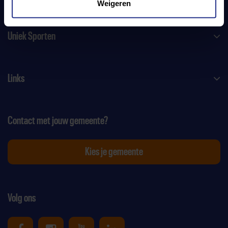
Weigeren
Uniek Sporten
Links
Contact met jouw gemeente?
Kies je gemeente
Volg ons