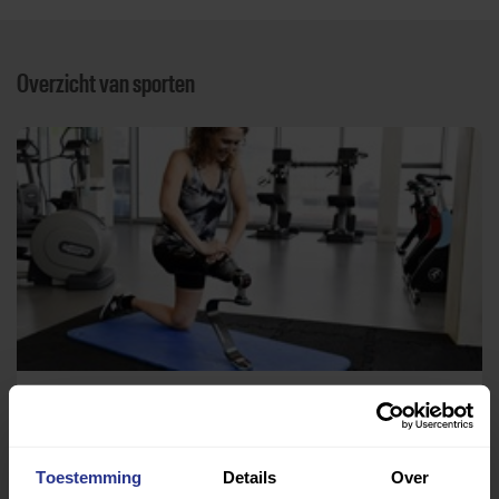
Overzicht van sporten
Fitness
Van Maanenbad
Toestemming
Details
Over