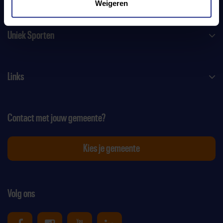
Weigeren
Uniek Sporten
Links
Contact met jouw gemeente?
Kies je gemeente
Volg ons