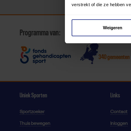
verstrekt of die ze hebben v
Weigeren
Programma van:
340 gemeenten
Uniek Sporten
Links
Sportzoeker
Contact
Thuis bewegen
Inloggen