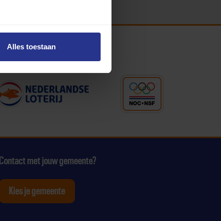
Alles toestaan
Contact met jouw gemeente?
Kies je gemeente
tagram
p Youtube
ten op Linkedin