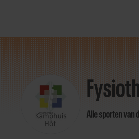
Direct
door
naar
Fysiot
content
Alle sporten van 