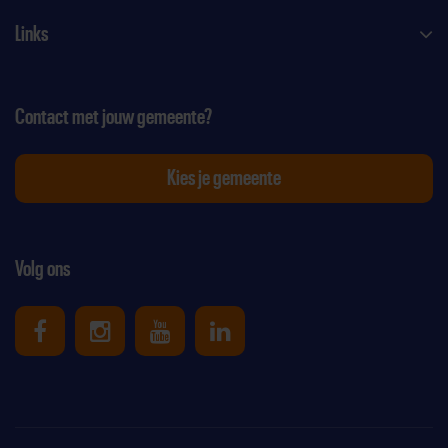
Links
Contact met jouw gemeente?
Kies je gemeente
Volg ons
Uniek Sporten op Facebook
Uniek Sporten op Instagram
Uniek Sporten op Youtube
Uniek Sporten op Link