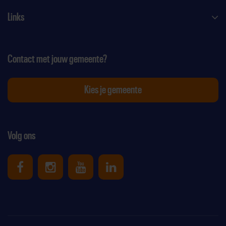
Links
Contact met jouw gemeente?
Kies je gemeente
Volg ons
Uniek Sporten op Facebook
Uniek Sporten op Instagram
Uniek Sporten op Youtube
Uniek Sporten op Link