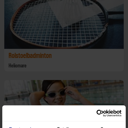
Rolstoelbadminton
Heliomare