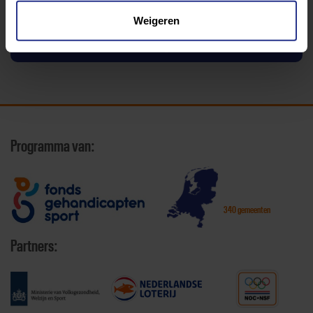
Weigeren
Terug
Programma van:
340 gemeenten
Partners: