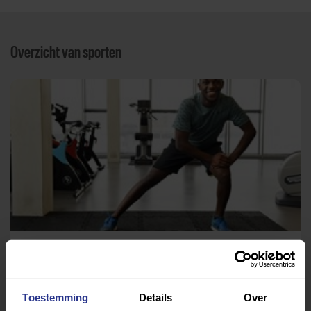
Overzicht van sporten
Fysiofitness
Reflex Fysiotherapie
Toestemming
Details
Over