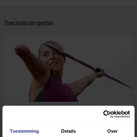
Overzicht van sporten
Atletiek
Atletiekbaan Warmenhuizen
Toestemming
Details
Over