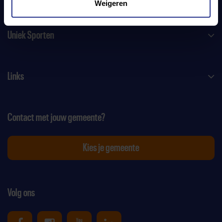
Weigeren
Uniek Sporten
Links
Contact met jouw gemeente?
Kies je gemeente
Volg ons