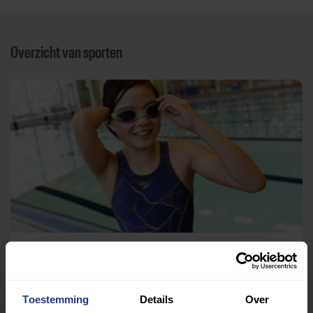
Overzicht van sporten
Zwemmen
Aquacentrum Den Helder
Toestemming
Details
Over