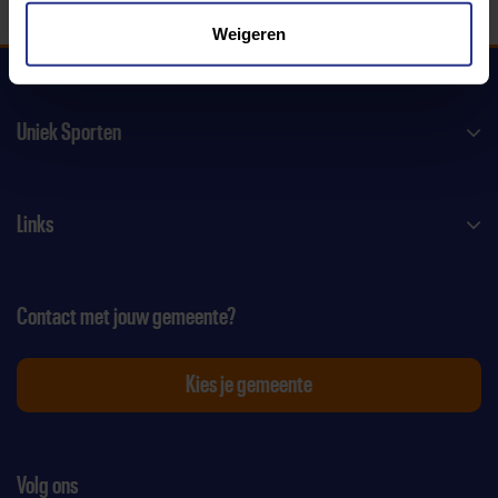
Weigeren
Uniek Sporten
Links
Contact met jouw gemeente?
Kies je gemeente
Volg ons