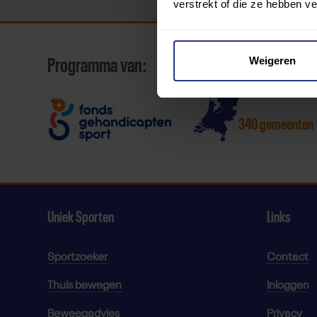
verstrekt of die ze hebben v
Weigeren
Programma van:
340 gemeenten
Uniek Sporten
Links
Sportzoeker
Contact
Thuis bewegen
Inloggen
Beweegadvies
Privacy