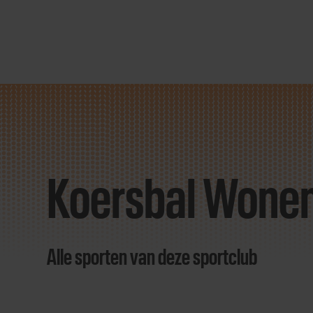
Direct
door
naar
Koersbal Wonen
content
Alle sporten van deze sportclub