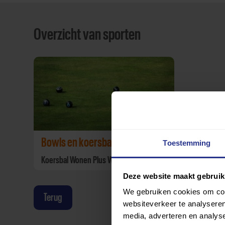
Overzicht van sporten
Bowls en koersbal
Toestemming
Koersbal Wonen Plus Welzijn
Deze website maakt gebruik
We gebruiken cookies om cont
Terug
websiteverkeer te analyseren
media, adverteren en analys