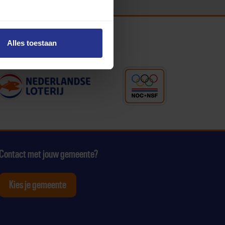
Alles toestaan
Contact met jouw gemeente?
Kies je gemeente
tagram
p Youtube
ten op Linkedin