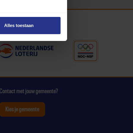
Alles toestaan
Contact met jouw gemeente?
Kies je gemeente
tagram
p Youtube
ten op Linkedin