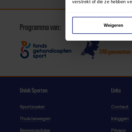
verstrekt of die ze hebben v
Weigeren
Programma van:
340 gemeenten
Uniek Sporten
Links
Sportzoeker
Contact
Thuis bewegen
Inloggen
Beweegadvies
Privacy