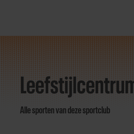
Direct
door
naar
Leefstijlcentru
content
Alle sporten van deze sportclub