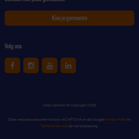
Kies je gemeente
Volg ons
Uniek Sporten op Facebook
Uniek Sporten op Instagram
Uniek Sporten op Youtube
Uniek Sporten op Link
Uniek Sporten © Copyright 2026
Deze website is beschermd door reCAPTCHA en de Google
Privacy Policy
en
Terms of Service
zijn van toepassing.