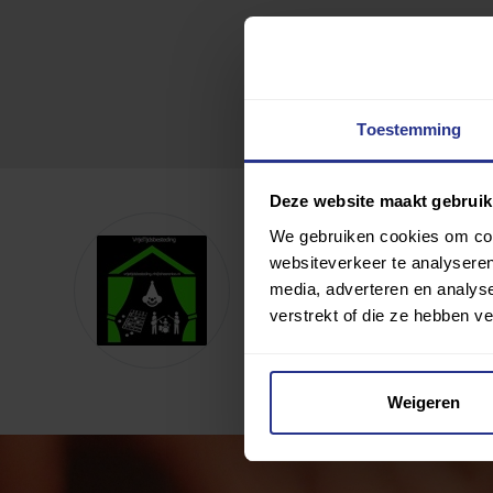
Toestemming
Deze website maakt gebruik
Sjoelclub Noorderhav
We gebruiken cookies om cont
websiteverkeer te analyseren
media, adverteren en analys
Toevoegen als favoriet
verstrekt of die ze hebben v
Wijziging voorstellen voor deze c
Weigeren