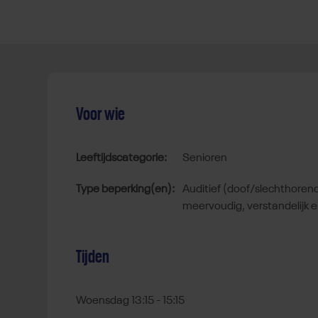
Voor wie
Leeftijdscategorie:
senioren
Type beperking(en):
auditief (doof/slechthorend), autisme spectrum stoornis,
meervoudig, verstandelijk e
Tijden
Woensdag 13:15 - 15:15