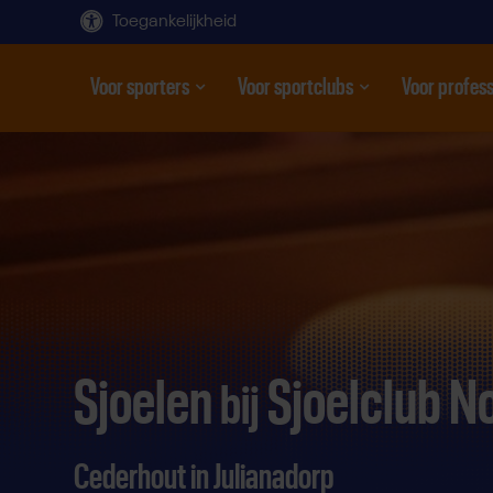
Toegankelijkheid
Voor sporters
Voor sportclubs
Voor profess
Open submenu
Open submenu
Open subme
Direct
door
naar
content
Sjoelen
Sjoelclub N
bij
Cederhout in Julianadorp