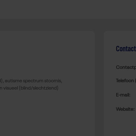
Contac
Contactp
Telefoon 
n visueel (blind/slechtziend)
E-mail:
Website: