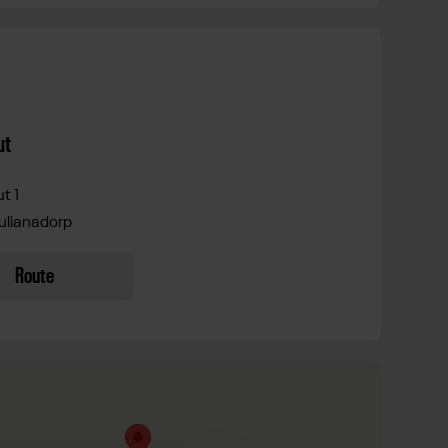
ut
t 1
ulianadorp
Route