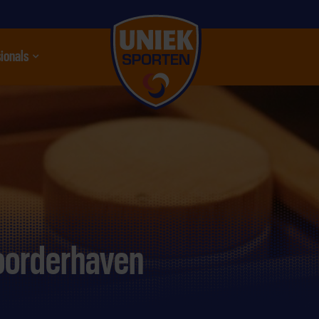
ionals
nu
oorderhaven