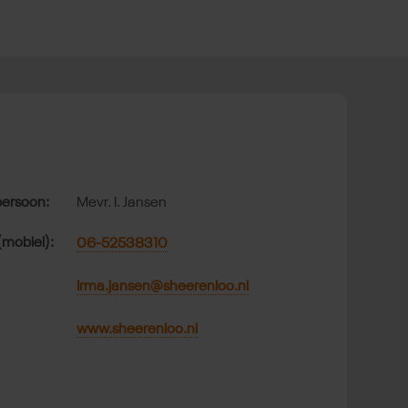
t
ersoon:
Mevr. I. Jansen
(mobiel):
06-52538310
Irma.jansen@sheerenloo.nl
www.sheerenloo.nl