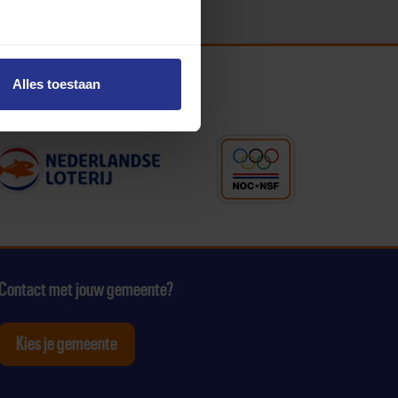
Alles toestaan
Contact met jouw gemeente?
Kies je gemeente
tagram
p Youtube
ten op Linkedin