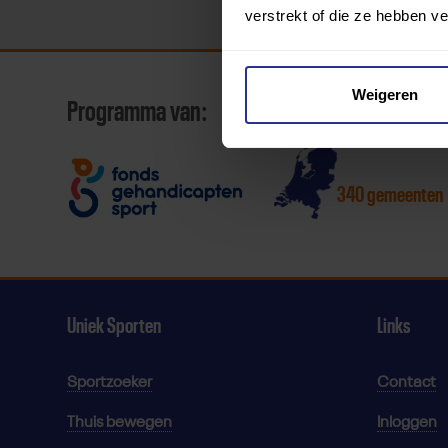
verstrekt of die ze hebben v
Weigeren
Programma van:
340 gemeenten
Uniek Sporten
Links
Sportzoeker
Contact
Thuis bewegen
Inloggen