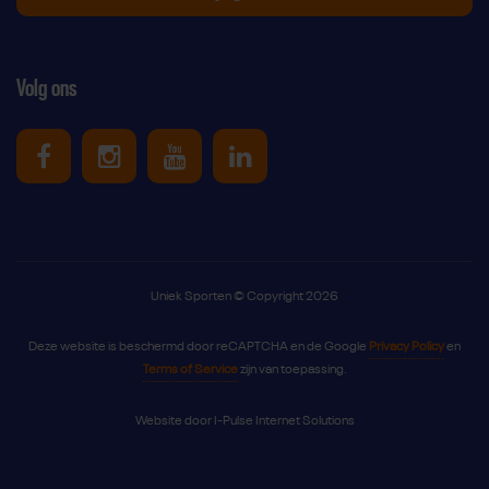
Volg ons
Uniek Sporten op Facebook
Uniek Sporten op Instagram
Uniek Sporten op Youtube
Uniek Sporten op Link
Uniek Sporten © Copyright 2026
Deze website is beschermd door reCAPTCHA en de Google
Privacy Policy
en
Terms of Service
zijn van toepassing.
Website door
I-Pulse Internet Solutions