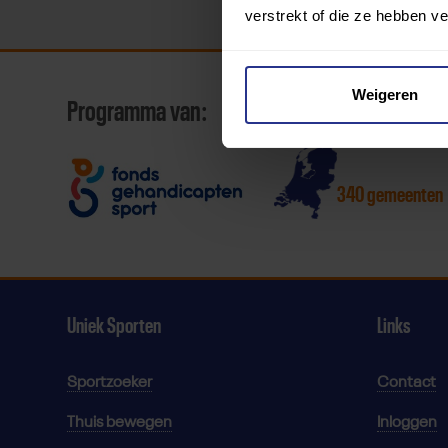
verstrekt of die ze hebben v
Weigeren
Programma van:
340 gemeenten
Uniek Sporten
Links
Sportzoeker
Contact
Thuis bewegen
Inloggen