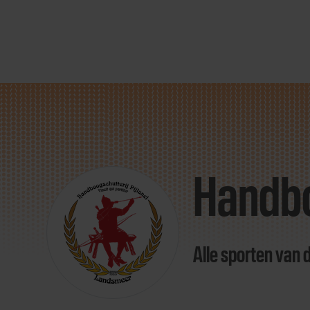
Direct
door
naar
Handbo
content
Alle sporten van 