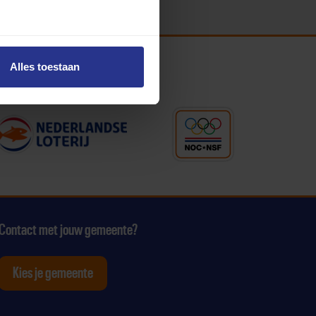
Alles toestaan
Contact met jouw gemeente?
Kies je gemeente
tagram
p Youtube
ten op Linkedin