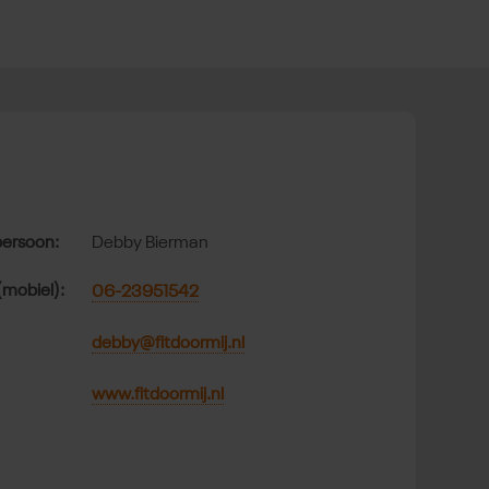
t
ersoon:
Debby Bierman
(mobiel):
06-23951542
debby@fitdoormij.nl
www.fitdoormij.nl