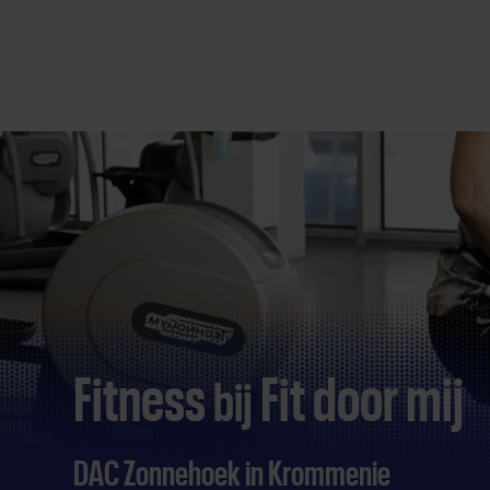
Direct
door
naar
content
Fitness
Fit door mij
bij
DAC Zonnehoek in Krommenie