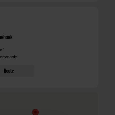
nehoek
n 1
Krommenie
Route