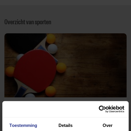
Overzicht van sporten
Tafeltennis
Tafeltennis Accommodatie TN
Toestemming
Details
Over