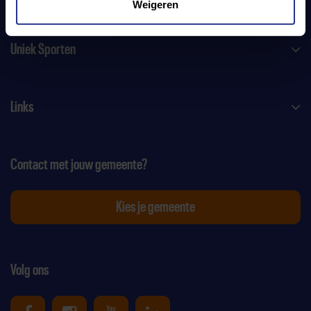
Weigeren
Uniek Sporten
Links
Contact met jouw gemeente?
Kies je gemeente
Volg ons