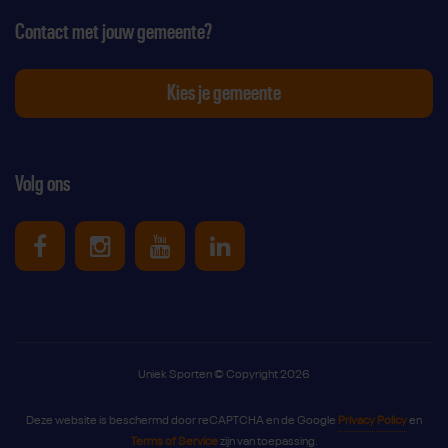
Contact met jouw gemeente?
Kies je gemeente
Volg ons
Uniek Sporten op Facebook
Uniek Sporten op Instagram
Uniek Sporten op Youtube
Uniek Sporten op Link
Uniek Sporten © Copyright 2026
Deze website is beschermd door reCAPTCHA en de Google
Privacy Policy
en
Terms of Service
zijn van toepassing.