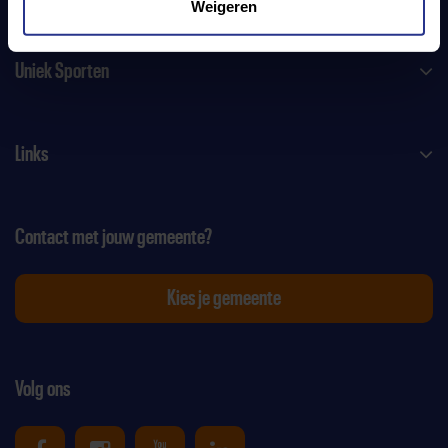
Weigeren
Uniek Sporten
Links
Contact met jouw gemeente?
Kies je gemeente
Volg ons