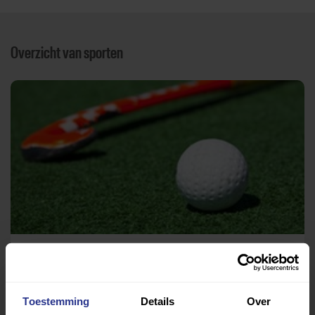
Overzicht van sporten
Hockey
Hockey vereniging Kraaien
Toestemming
Details
Over