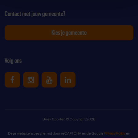
Contact met jouw gemeente?
Kies je gemeente
Volg ons
Uniek Sporten op Facebook
Uniek Sporten op Instagram
Uniek Sporten op Youtube
Uniek Sporten op Link
Uniek Sporten © Copyright 2026
Deze website is beschermd door reCAPTCHA en de Google
Privacy Policy
en