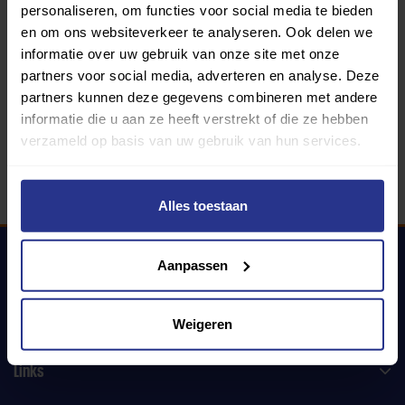
personaliseren, om functies voor social media te bieden
en om ons websiteverkeer te analyseren. Ook delen we
informatie over uw gebruik van onze site met onze
340 gemeenten
partners voor social media, adverteren en analyse. Deze
partners kunnen deze gegevens combineren met andere
Partners:
informatie die u aan ze heeft verstrekt of die ze hebben
verzameld op basis van uw gebruik van hun services.
Alles toestaan
Aanpassen
Uniek Sporten
Weigeren
Links