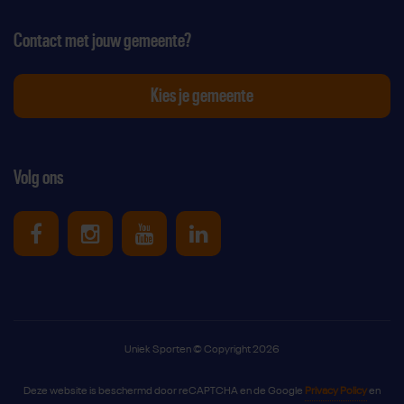
Contact met jouw gemeente?
Kies je gemeente
Volg ons
Uniek Sporten op Facebook
Uniek Sporten op Instagram
Uniek Sporten op Youtube
Uniek Sporten op Link
Uniek Sporten © Copyright 2026
Deze website is beschermd door reCAPTCHA en de Google
Privacy Policy
en