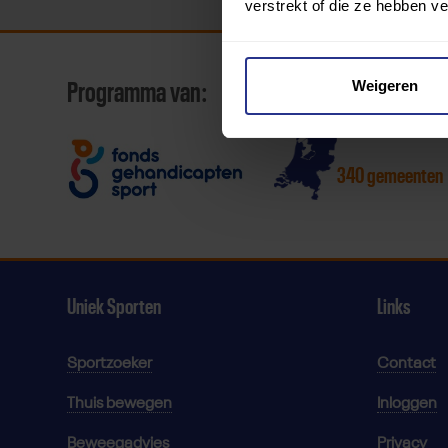
verstrekt of die ze hebben v
Weigeren
Programma van:
340 gemeenten
Uniek Sporten
Links
Sportzoeker
Contact
Thuis bewegen
Inloggen
Beweegadvies
Privacy