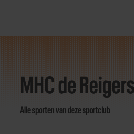
Direct
door
naar
MHC de Reiger
content
Alle sporten van deze sportclub