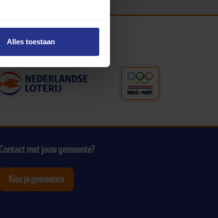
Alles toestaan
Contact met jouw gemeente?
Kies je gemeente
tagram
p Youtube
ten op Linkedin