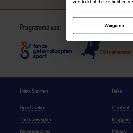
verstrekt of die ze hebben v
Weigeren
Programma van:
340 gemeenten
Uniek Sporten
Links
Sportzoeker
Contact
Thuis bewegen
Inloggen
Beweegadvies
Privacy