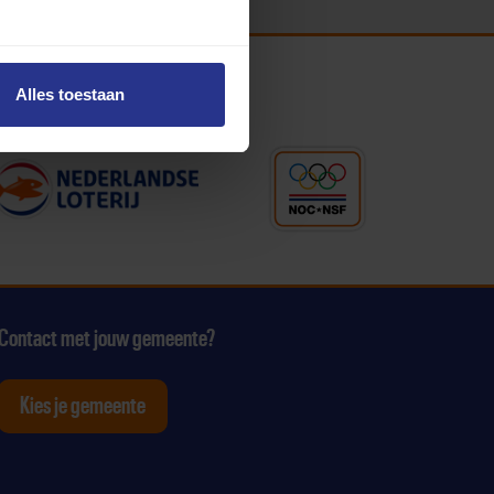
Alles toestaan
Contact met jouw gemeente?
Kies je gemeente
tagram
p Youtube
ten op Linkedin