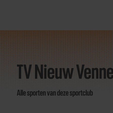
Direct
door
naar
TV Nieuw Venn
content
Alle sporten van deze sportclub