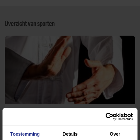
Overzicht van sporten
Tai Chi
Hazenkampseweg
Toestemming
Details
Over