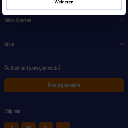
Weigeren
Uniek Sporten
Links
Contact met jouw gemeente?
Kies je gemeente
Volg ons