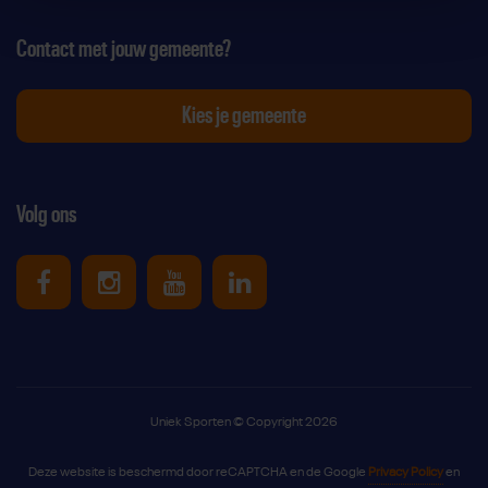
Contact met jouw gemeente?
Kies je gemeente
Volg ons
Uniek Sporten op Facebook
Uniek Sporten op Instagram
Uniek Sporten op Youtube
Uniek Sporten op Link
Uniek Sporten © Copyright 2026
Deze website is beschermd door reCAPTCHA en de Google
Privacy Policy
en