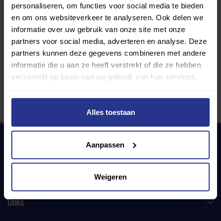
personaliseren, om functies voor social media te bieden
en om ons websiteverkeer te analyseren. Ook delen we
informatie over uw gebruik van onze site met onze
340 gemeenten
partners voor social media, adverteren en analyse. Deze
partners kunnen deze gegevens combineren met andere
Partners:
informatie die u aan ze heeft verstrekt of die ze hebben
verzameld op basis van uw gebruik van hun services.
Alles toestaan
Aanpassen
Uniek Sporten
Weigeren
Links