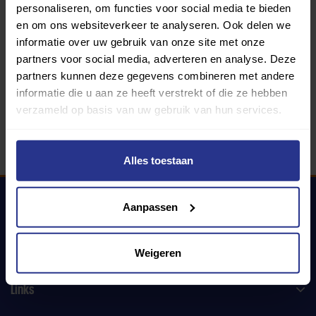
personaliseren, om functies voor social media te bieden
en om ons websiteverkeer te analyseren. Ook delen we
informatie over uw gebruik van onze site met onze
340 gemeenten
partners voor social media, adverteren en analyse. Deze
partners kunnen deze gegevens combineren met andere
Partners:
informatie die u aan ze heeft verstrekt of die ze hebben
verzameld op basis van uw gebruik van hun services.
Alles toestaan
Aanpassen
Uniek Sporten
Weigeren
Links