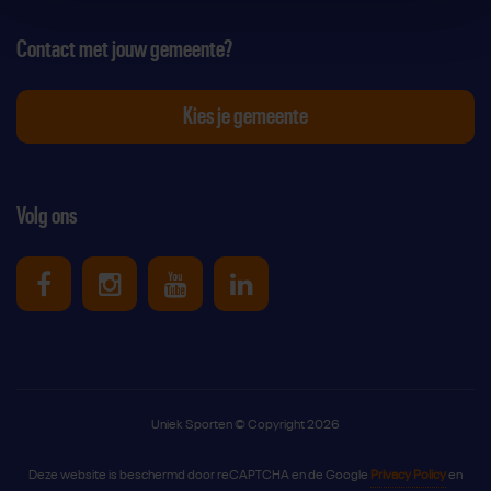
Contact met jouw gemeente?
Kies je gemeente
Volg ons
Uniek Sporten op Facebook
Uniek Sporten op Instagram
Uniek Sporten op Youtube
Uniek Sporten op Link
Uniek Sporten © Copyright 2026
Deze website is beschermd door reCAPTCHA en de Google
Privacy Policy
en