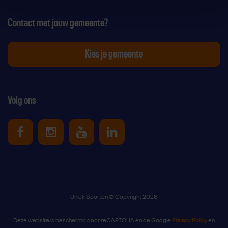
Contact met jouw gemeente?
Kies je gemeente
Volg ons
Uniek Sporten op Facebook
Uniek Sporten op Instagram
Uniek Sporten op Youtube
Uniek Sporten op Link
Uniek Sporten © Copyright 2026
Deze website is beschermd door reCAPTCHA en de Google
Privacy Policy
en