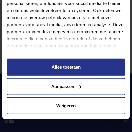
personaliseren, om functies voor social media te bieden
en om ons websiteverkeer te analyseren. Ook delen we
informatie over uw gebruik van onze site met onze
340 gemeenten
partners voor social media, adverteren en analyse. Deze
partners kunnen deze gegevens combineren met andere
Partners:
informatie die u aan ze heeft verstrekt of die ze hebben
verzameld op basis van uw gebruik van hun services.
Alles toestaan
Aanpassen
Uniek Sporten
Weigeren
Links