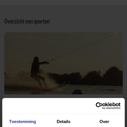
Overzicht van sporten
Waterskiën
Waterskivereniging De Ven
Toestemming
Details
Over