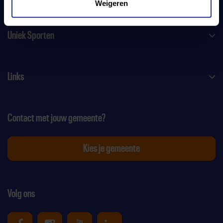
Weigeren
Uniek Sporten
Links
Contact met jouw gemeente?
Kies je gemeente
Volg ons