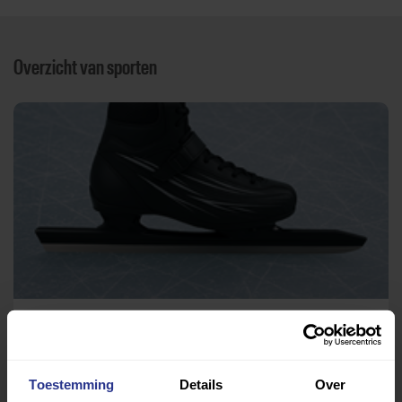
Overzicht van sporten
Schaatsen
IJsbaan de Westfries
Toestemming
Details
Over