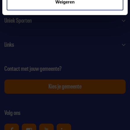
Weigeren
Uniek Sporten
Links
Contact met jouw gemeente?
Kies je gemeente
Volg ons