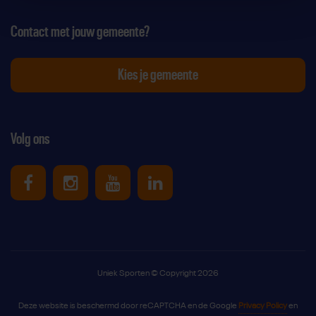
Contact met jouw gemeente?
Kies je gemeente
Volg ons
Uniek Sporten op Facebook
Uniek Sporten op Instagram
Uniek Sporten op Youtube
Uniek Sporten op Link
Uniek Sporten © Copyright 2026
Deze website is beschermd door reCAPTCHA en de Google
Privacy Policy
en