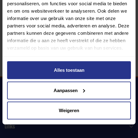
personaliseren, om functies voor social media te bieden
en om ons websiteverkeer te analyseren. Ook delen we
informatie over uw gebruik van onze site met onze
340 gemeenten
partners voor social media, adverteren en analyse. Deze
partners kunnen deze gegevens combineren met andere
Partners:
informatie die u aan ze heeft verstrekt of die ze hebben
verzameld op basis van uw gebruik van hun services.
Alles toestaan
Aanpassen
Uniek Sporten
Weigeren
Links