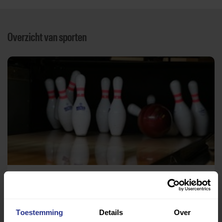
Overzicht van sporten
Bowling
Bowlingcentrum Huizen
Toestemming
Details
Over