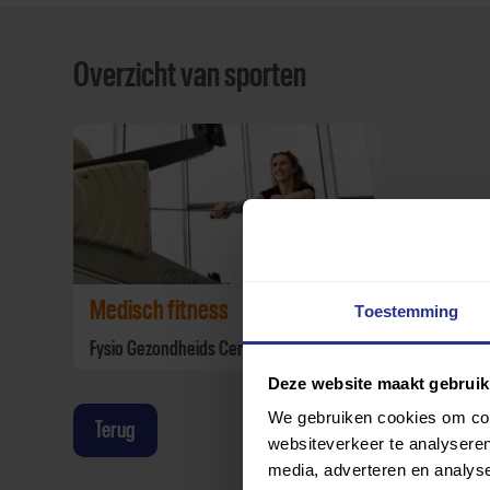
Overzicht van sporten
Medisch fitness
Toestemming
Fysio Gezondheids Centrum Weesp
Deze website maakt gebruik
We gebruiken cookies om cont
Terug
websiteverkeer te analyseren
media, adverteren en analys