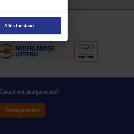
Alles toestaan
Contact met jouw gemeente?
Kies je gemeente
tagram
p Youtube
ten op Linkedin