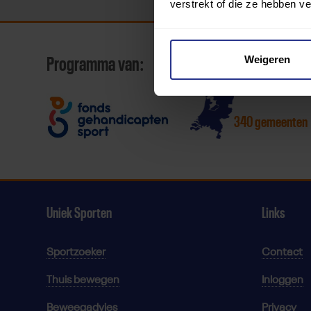
verstrekt of die ze hebben v
Weigeren
Programma van:
340 gemeenten
Uniek Sporten
Links
Sportzoeker
Contact
Thuis bewegen
Inloggen
Beweegadvies
Privacy