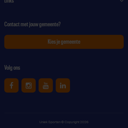
Links
Contact met jouw gemeente?
Kies je gemeente
Volg ons
Uniek Sporten op Facebook
Uniek Sporten op Instagram
Uniek Sporten op Youtube
Uniek Sporten op Link
Uniek Sporten © Copyright 2026