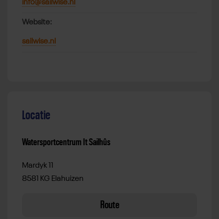
info@sailwise.nl
Website:
sailwise.nl
Locatie
Watersportcentrum It Sailhûs
Mardyk 11
8581 KG Elahuizen
Route