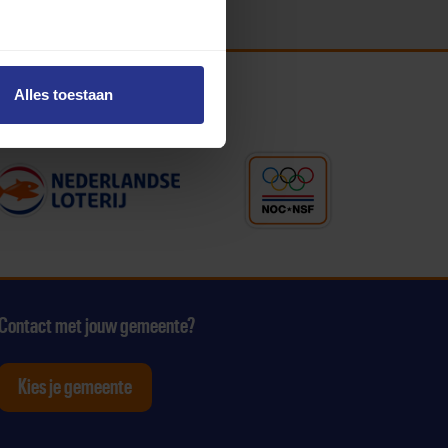
Alles toestaan
Contact met jouw gemeente?
Kies je gemeente
tagram
p Youtube
ten op Linkedin