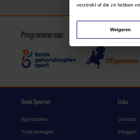
verstrekt of die ze hebben v
Weigeren
Programma van:
340 gemeenten
Uniek Sporten
Links
Sportzoeker
Contact
Thuis bewegen
Inloggen