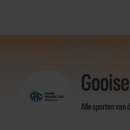
Direct
door
naar
Gooise
content
Alle sporten van 