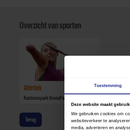
Overzicht van sporten
Toestemming
Atletiek
Kantorenpark ArenaPark
Deze website maakt gebruik
We gebruiken cookies om cont
Terug
websiteverkeer te analyseren
media, adverteren en analys