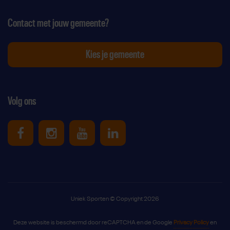
Contact met jouw gemeente?
Kies je gemeente
Volg ons
Uniek Sporten op Facebook
Uniek Sporten op Instagram
Uniek Sporten op Youtube
Uniek Sporten op Link
Uniek Sporten © Copyright 2026
Deze website is beschermd door reCAPTCHA en de Google
Privacy Policy
en