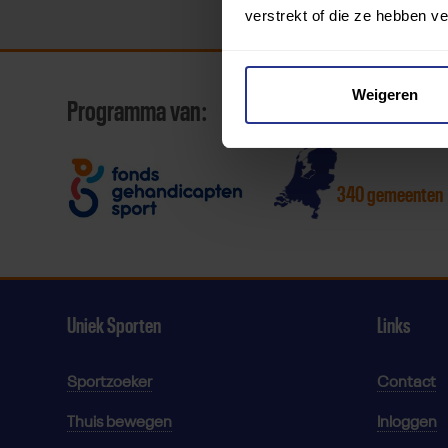
verstrekt of die ze hebben v
Weigeren
Programma van:
340 gemeenten
Uniek Sporten
Links
Sportzoeker
Contact
Thuis bewegen
Inloggen