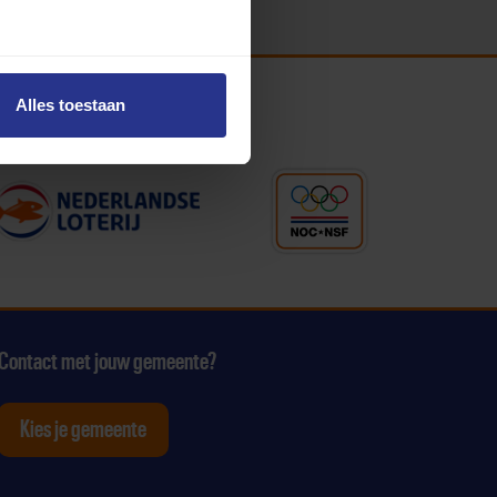
Alles toestaan
Contact met jouw gemeente?
Kies je gemeente
tagram
p Youtube
ten op Linkedin