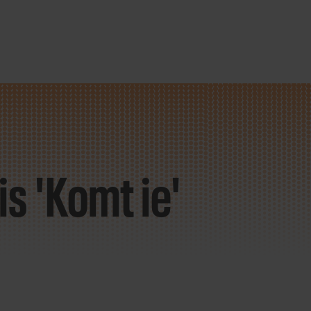
s 'Komt ie'