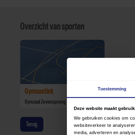
Overzicht van sporten
Toestemming
Gymnastiek
Gymzaal Zevensprong
Deze website maakt gebruik
We gebruiken cookies om cont
Terug
websiteverkeer te analyseren
media, adverteren en analys