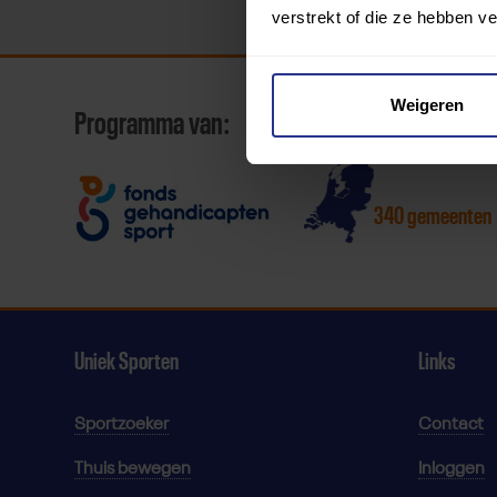
verstrekt of die ze hebben v
Weigeren
Programma van:
340 gemeenten
Uniek Sporten
Links
Sportzoeker
Contact
Thuis bewegen
Inloggen