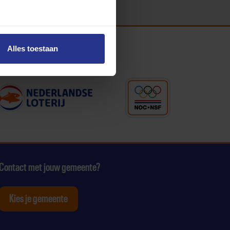
Alles toestaan
Contact met jouw gemeente?
Kies je gemeente
tagram
p Youtube
ten op Linkedin