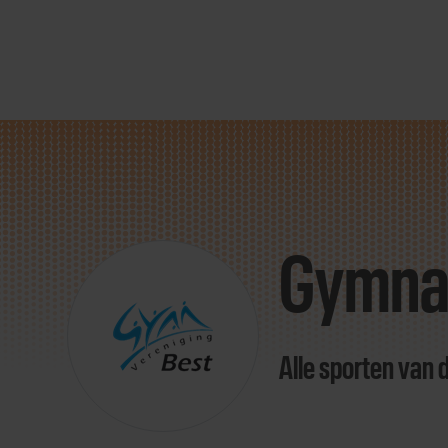
Direct
door
naar
Gymnas
content
Alle sporten van 