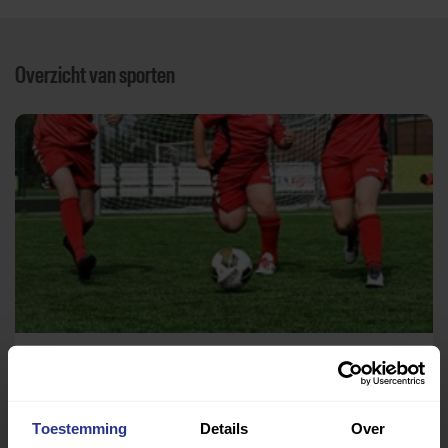
Overzicht van sporten
Voetbal
Voetbalvereniging DBS
Toestemming
Details
Over