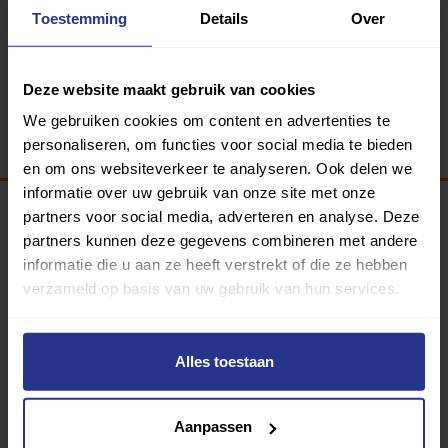
Sportpark de Vryheit
Toestemming
Details
Over
Deze website maakt gebruik van cookies
Terug
We gebruiken cookies om content en advertenties te
personaliseren, om functies voor social media te bieden
en om ons websiteverkeer te analyseren. Ook delen we
informatie over uw gebruik van onze site met onze
partners voor social media, adverteren en analyse. Deze
Programma van:
partners kunnen deze gegevens combineren met andere
informatie die u aan ze heeft verstrekt of die ze hebben
verzameld op basis van uw gebruik van hun services.
340 gemeenten
Alles toestaan
Partners:
Aanpassen