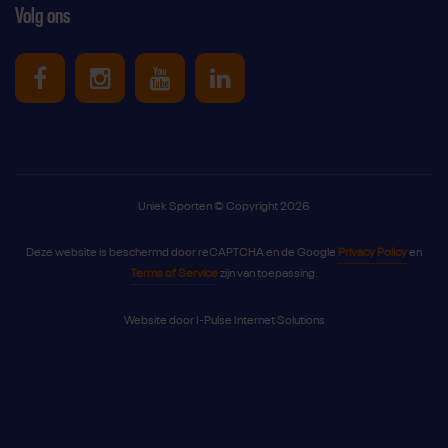
Volg ons
Uniek Sporten op Facebook
Uniek Sporten op Instagram
Uniek Sporten op Youtube
Uniek Sporten op Link
Uniek Sporten © Copyright 2026
Deze website is beschermd door reCAPTCHA en de Google
Privacy Policy
en
Terms of Service
zijn van toepassing.
Website door
I-Pulse Internet Solutions