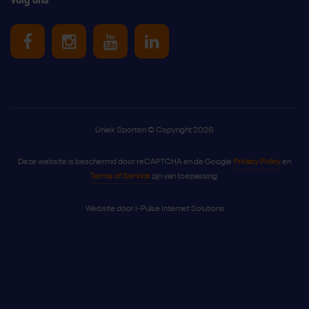
Uniek Sporten op Facebook
Uniek Sporten op Instagram
Uniek Sporten op Youtube
Uniek Sporten op Link
Uniek Sporten © Copyright 2026
Deze website is beschermd door reCAPTCHA en de Google
Privacy Policy
en
Terms of Service
zijn van toepassing.
Website door
I-Pulse Internet Solutions